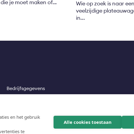
 die je moet maken of...
Wie op zoek is naar een
veelzijdige plateauwage
in...
Bedrijfsgegevens
Legal
links
Privacy verklaring
Contact
ties en het gebruik
Alle cookies toestaan
FAQ
ertenties te