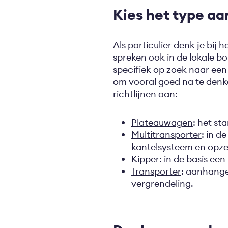
Kies het type a
Als particulier denk je bij
spreken ook in de lokale bo
specifiek op zoek naar ee
om vooral goed na te denk
richtlijnen aan:
Plateauwagen
: het s
Multitransporter
: in d
kantelsysteem en opz
Kipper
: in de basis ee
Transporter
: aanhange
vergrendeling.