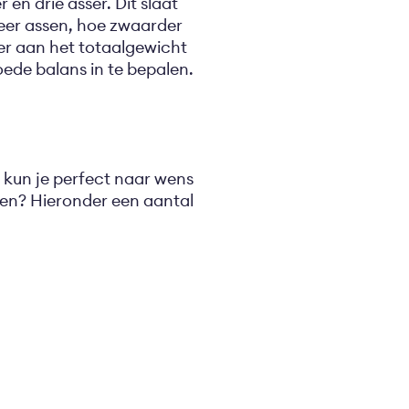
en drie asser. Dit slaat
eer assen, hoe zwaarder
er aan het totaalgewicht
goede balans in te bepalen.
kun je perfect naar wens
en? Hieronder een aantal