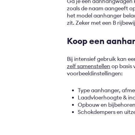
Ga je een aanhangwagen kop
zoals de naam aangeeft op
het model aanhanger belade
zit. Zeker met een B rijbew
Koop een aanha
Bij intensief gebruik kan
zelf samenstellen
op basis 
voorbeeldinstellingen:
Type aanhanger, afme
Laadvloerhoogte & incl
Opbouw en bijbehoren
Schokdempers en uitz