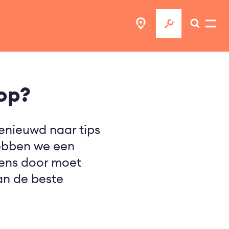
op?
enieuwd naar tips
hebben we een
 eens door moet
van de beste