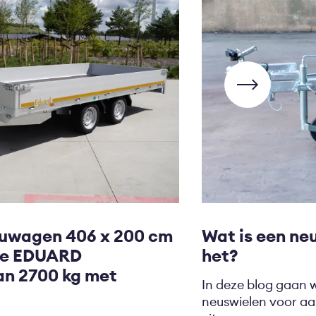
uwagen 406 x 200 cm
Wat is een ne
de EDUARD
het?
n 2700 kg met
In deze blog gaan 
neuswielen voor aa