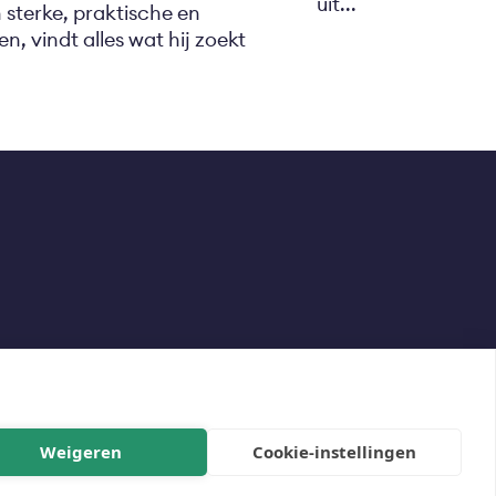
uit...
 sterke, praktische en
n, vindt alles wat hij zoekt
Weigeren
Cookie-instellingen
Social
Media