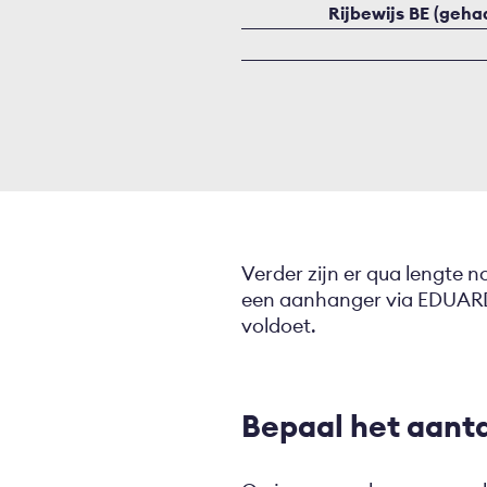
Rijbewijs BE (gehaa
Verder zijn er qua lengte n
een aanhanger via EDUARD,
voldoet.
Bepaal het aant