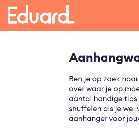
Overslaan
en
naar
de
inhoud
gaan
Aanhangwag
Ben je op zoek naa
over waar je op moe
aantal handige tips 
snuffelen als je wel
aanhanger voor jouw