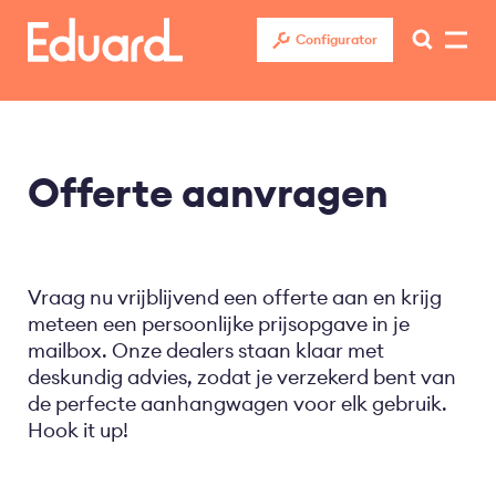
Overslaan
en
Configurator
naar
de
inhoud
gaan
Offerte aanvragen
Vraag nu vrijblijvend een offerte aan en krijg
meteen een persoonlijke prijsopgave in je
mailbox. Onze dealers staan klaar met
deskundig advies, zodat je verzekerd bent van
de perfecte aanhangwagen voor elk gebruik.
Hook it up!