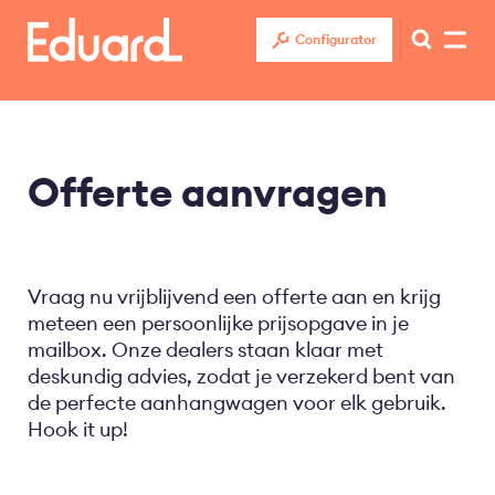
Overslaan
en
Configurator
naar
de
inhoud
gaan
Offerte aanvragen
Vraag nu vrijblijvend een offerte aan en krijg
meteen een persoonlijke prijsopgave in je
mailbox. Onze dealers staan klaar met
deskundig advies, zodat je verzekerd bent van
de perfecte aanhangwagen voor elk gebruik.
Hook it up!