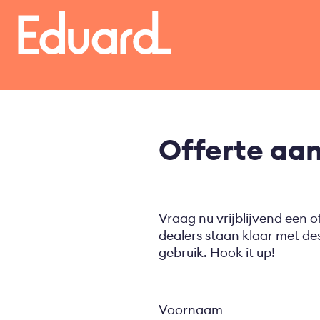
Overslaan
en
naar
de
inhoud
gaan
Offerte aa
Vraag nu vrijblijvend een o
dealers staan klaar met d
gebruik. Hook it up!
Voornaam