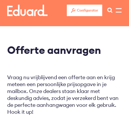
Overslaan
en
Configurator
naar
de
inhoud
gaan
Offerte aanvragen
Vraag nu vrijblijvend een offerte aan en krijg
meteen een persoonlijke prijsopgave in je
mailbox. Onze dealers staan klaar met
deskundig advies, zodat je verzekerd bent van
de perfecte aanhangwagen voor elk gebruik.
Hook it up!