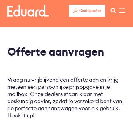
Overslaan
en
Configurator
naar
de
inhoud
gaan
Offerte aanvragen
Vraag nu vrijblijvend een offerte aan en krijg
meteen een persoonlijke prijsopgave in je
mailbox. Onze dealers staan klaar met
deskundig advies, zodat je verzekerd bent van
de perfecte aanhangwagen voor elk gebruik.
Hook it up!