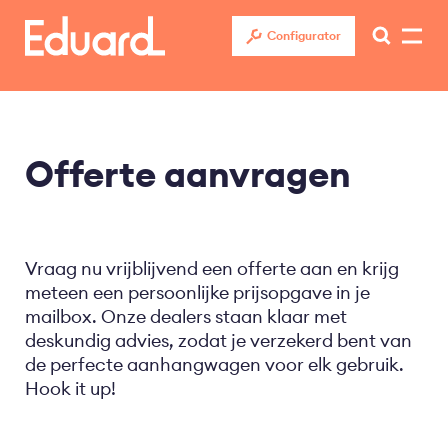
Overslaan
en
Configurator
naar
de
inhoud
gaan
Offerte aanvragen
Vraag nu vrijblijvend een offerte aan en krijg
meteen een persoonlijke prijsopgave in je
mailbox. Onze dealers staan klaar met
deskundig advies, zodat je verzekerd bent van
de perfecte aanhangwagen voor elk gebruik.
Hook it up!