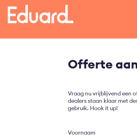
Overslaan
en
naar
de
inhoud
gaan
Offerte aa
Vraag nu vrijblijvend een o
dealers staan klaar met d
gebruik. Hook it up!
Voornaam