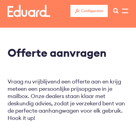
Overslaan
en
Configurator
naar
de
inhoud
gaan
Offerte aanvragen
Vraag nu vrijblijvend een offerte aan en krijg
meteen een persoonlijke prijsopgave in je
mailbox. Onze dealers staan klaar met
deskundig advies, zodat je verzekerd bent van
de perfecte aanhangwagen voor elk gebruik.
Hook it up!