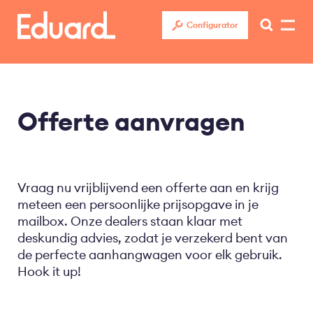
Overslaan
en
Configurator
naar
de
inhoud
gaan
Offerte aanvragen
Vraag nu vrijblijvend een offerte aan en krijg
meteen een persoonlijke prijsopgave in je
mailbox. Onze dealers staan klaar met
deskundig advies, zodat je verzekerd bent van
de perfecte aanhangwagen voor elk gebruik.
Hook it up!