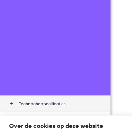
Technische specificaties
Onbekend
Prijsdetails
Over de cookies op deze website
Incl.
0
% BTW