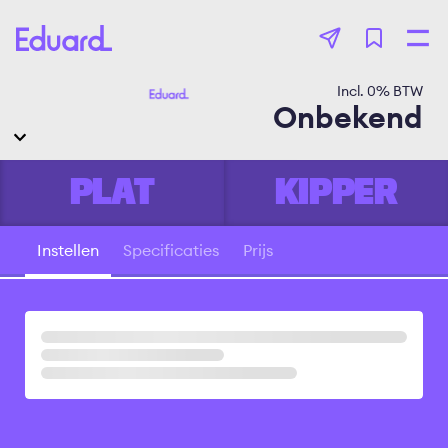
Overslaan
en
naar
de
Incl.
0
% BTW
inhoud
Onbekend
gaan
PLAT
KIPPER
Instellen
Specificaties
Prijs