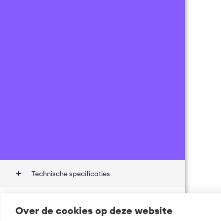
Technische specificaties
Onbekend
Prijsdetails
Over de cookies op deze website
Incl.
0
% BTW