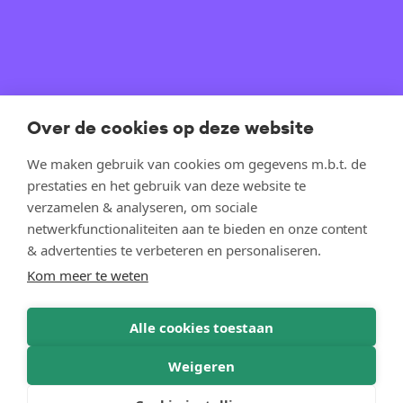
Laadvloerhoogte (cm)
56 cm
Oprijsysteem
Over de cookies op deze website
Opbouw & accessoires
We maken gebruik van cookies om gegevens m.b.t. de
prestaties en het gebruik van deze website te
verzamelen & analyseren, om sociale
Huiven & zeilen
netwerkfunctionaliteiten aan te bieden en onze content
& advertenties te verbeteren en personaliseren.
Kom meer te weten
Opties
Alle cookies toestaan
Weigeren
Scherpste prijs