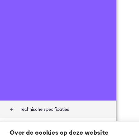
Technische specificaties
Onbekend
Prijsdetails
Over de cookies op deze website
Incl.
0
% BTW